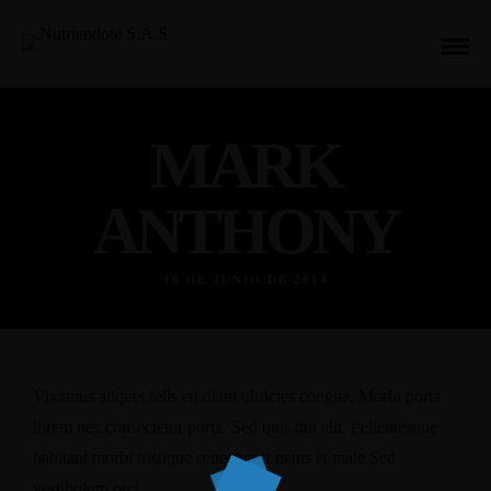
MARK
ANTHONY
10 DE JUNIO DE 2014
Vivamus aliquet felis eu diam ultricies congue. Morbi porta
lorem nec consectetur porta. Sed quis dui elit. Pellentesque
habitant morbi tristique senectus et netus et male Sed
vestibulum orci