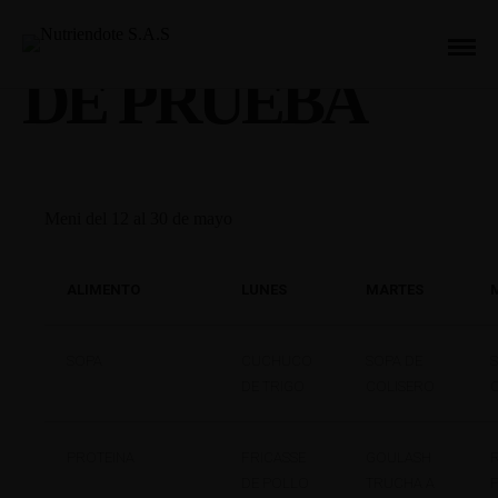
Menu
DE PRUEBA
Meni del 12 al 30 de mayo
ALIMENTO
LUNES
MARTES
SOPA
CUCHUCO
SOPA DE
DE TRIGO
COLISERO
PROTEINA
FRICASSE
GOULASH
DE POLLO
TRUCHA A