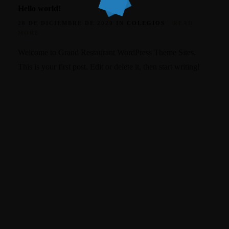
Hello world!
28 DE DICIEMBRE DE 2020 IN
COLEGIOS
READ
MORE
Welcome to Grand Restaurant WordPress Theme Sites.
This is your first post. Edit or delete it, then start writing!